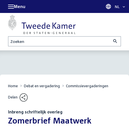
Menu
Taal sel
NL
Zoeken
Home
Debat en vergadering
Commissievergaderingen
Delen
Inbreng schriftelijk overleg
:
Zomerbrief Maatwerk