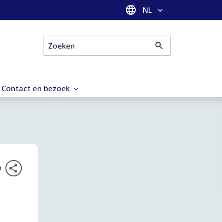
Taal selectie
NL
Zoeken
Contact en bezoek
n