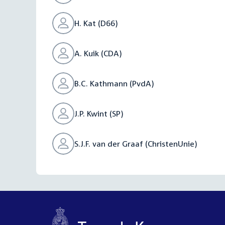
H. Kat (D66)
A. Kuik (CDA)
B.C. Kathmann (PvdA)
J.P. Kwint (SP)
S.J.F. van der Graaf (ChristenUnie)