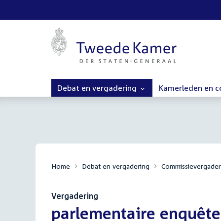
Debat en vergadering
Kamerleden en 
Home
Debat en vergadering
Commissievergader
Vergadering
:
parlementaire enquêt