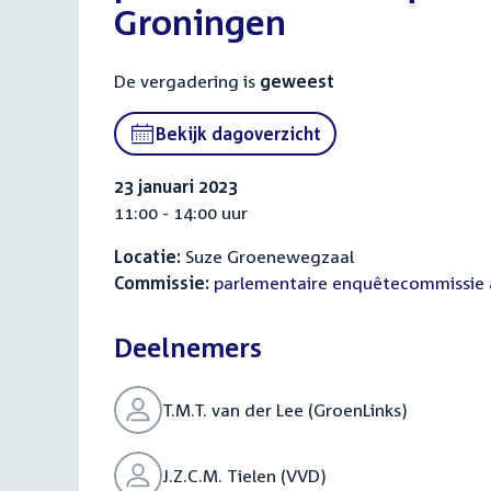
Groningen
De vergadering is
geweest
Bekijk dagoverzicht
23 januari 2023
11:00 - 14:00 uur
Locatie:
Suze Groenewegzaal
Commissie:
parlementaire enquêtecommissie
Deelnemers
T.M.T. van der Lee (GroenLinks)
J.Z.C.M. Tielen (VVD)