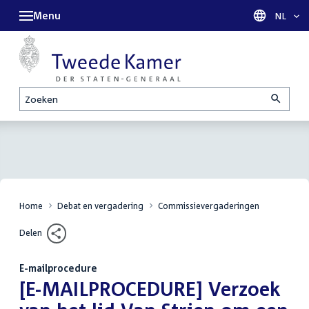
Menu
Taal sel
NL
Zoeken
Home
Debat en vergadering
Commissievergaderingen
Delen
E-mailprocedure
:
[E-MAILPROCEDURE] Verzoek