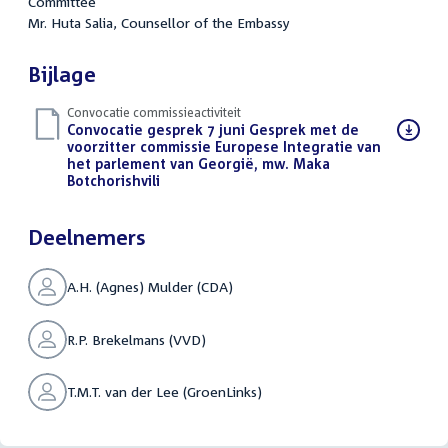
Committee
Mr. Huta Salia, Counsellor of the Embassy
Bijlage
Convocatie commissieactiviteit
Download
Convocatie gesprek 7 juni Gesprek met de
bestand:
voorzitter commissie Europese Integratie van
het parlement van Georgië, mw. Maka
Botchorishvili
(PDF)
Deelnemers
A.H. (Agnes) Mulder (CDA)
R.P. Brekelmans (VVD)
T.M.T. van der Lee (GroenLinks)