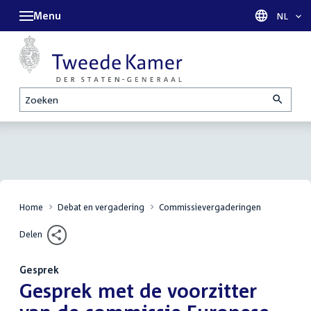
Menu
Taal sel
NL
Zoeken
Home
Debat en vergadering
Commissievergaderingen
Delen
Gesprek
:
Gesprek met de voorzitter