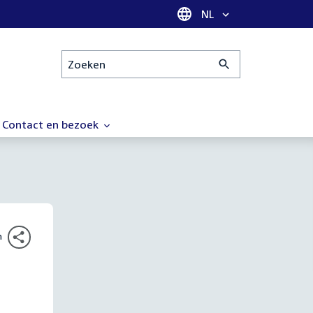
Taal selectie
NL
Zoeken
Contact en bezoek
n