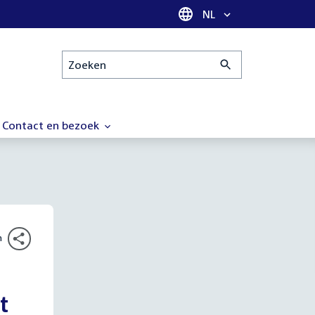
Taal selectie
NL
Zoeken
Contact en bezoek
n
t