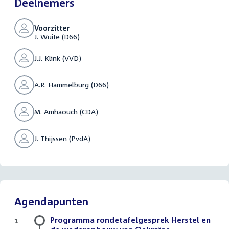
Deelnemers
Voorzitter
J. Wuite (D66)
J.J. Klink (VVD)
A.R. Hammelburg (D66)
M. Amhaouch (CDA)
J. Thijssen (PvdA)
Agendapunten
Programma rondetafelgesprek Herstel en
1