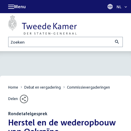
Menu
Taal sel
NL
Zoeken
Home
Debat en vergadering
Commissievergaderingen
Delen
Rondetafelgesprek
:
Herstel en de wederopbouw