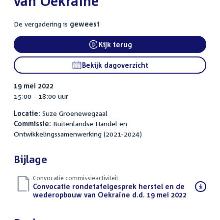
van Oekraïne
De vergadering is
geweest
Kijk terug
External link:
Bekijk dagoverzicht
19 mei 2022
15:00 - 18:00 uur
Locatie:
Suze Groenewegzaal
Commissie:
Buitenlandse Handel en
Ontwikkelingssamenwerking (2021-2024)
Bijlage
Convocatie commissieactiviteit
Download
Convocatie rondetafelgesprek herstel en de
bestand:
wederopbouw van Oekraïne d.d. 19 mei 2022
(PDF)