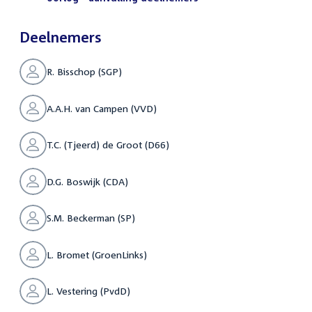
Deelnemers
R. Bisschop (SGP)
A.A.H. van Campen (VVD)
T.C. (Tjeerd) de Groot (D66)
D.G. Boswijk (CDA)
S.M. Beckerman (SP)
L. Bromet (GroenLinks)
L. Vestering (PvdD)