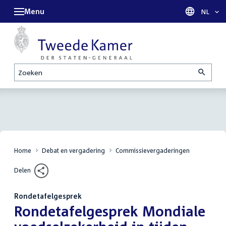
Menu
Taal sel
NL
Zoeken
Home
Debat en vergadering
Commissievergaderingen
Delen
Rondetafelgesprek
:
Rondetafelgesprek Mondiale