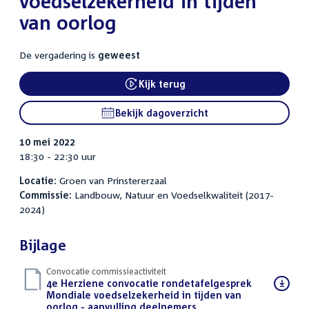
voedselzekerheid in tijden
van oorlog
De vergadering is
geweest
Kijk terug
External link:
Bekijk dagoverzicht
10 mei 2022
18:30 - 22:30 uur
Locatie:
Groen van Prinstererzaal
Commissie:
Landbouw, Natuur en Voedselkwaliteit (2017-
2024)
Bijlage
Convocatie commissieactiviteit
Download
4e Herziene convocatie rondetafelgesprek
bestand:
Mondiale voedselzekerheid in tijden van
oorlog - aanvulling deelnemers
(PDF)