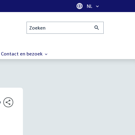
Taal selectie
NL
Zoeken
Contact en bezoek
n