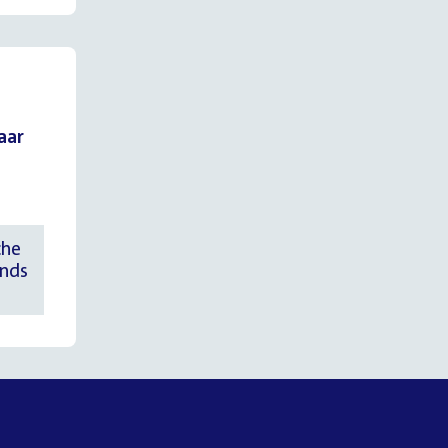
aar
che
onds