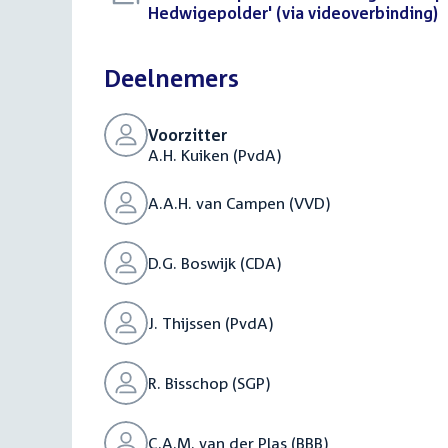
bestand:
Hedwigepolder' (via videoverbinding)
(
Deelnemers
Voorzitter
A.H. Kuiken (PvdA)
A.A.H. van Campen (VVD)
D.G. Boswijk (CDA)
J. Thijssen (PvdA)
R. Bisschop (SGP)
C.A.M. van der Plas (BBB)