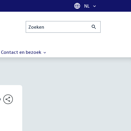
Taal selectie
NL
Zoeken
Contact en bezoek
n