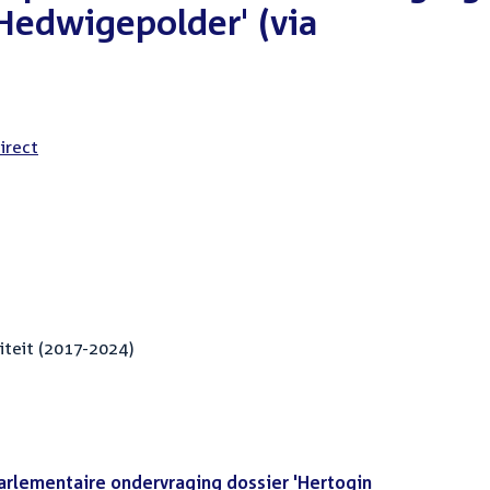
 Hedwigepolder' (via
irect
teit (2017-2024)
arlementaire ondervraging dossier 'Hertogin