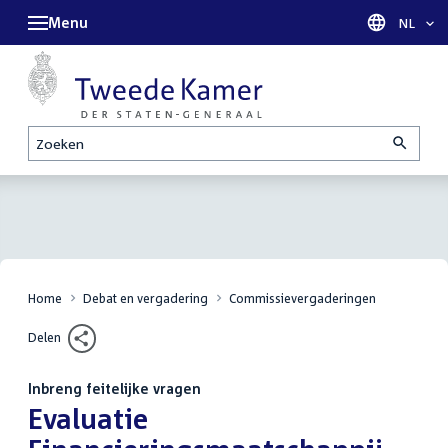
Menu
Taal sel
NL
Zoeken
Home
Debat en vergadering
Commissievergaderingen
Delen
Inbreng feitelijke vragen
:
Evaluatie