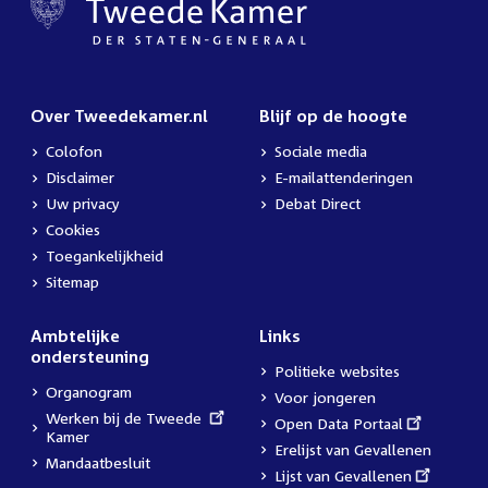
Over Tweedekamer.nl
Blijf op de hoogte
Colofon
Sociale media
Disclaimer
E-mailattenderingen
Uw privacy
Debat Direct
Cookies
Toegankelijkheid
Sitemap
Ambtelijke
Links
ondersteuning
Politieke websites
Organogram
Voor jongeren
External
Werken bij de Tweede
External
Open Data Portaal
link:
Kamer
link:
Erelijst van Gevallenen
Mandaatbesluit
External
Lijst van Gevallenen