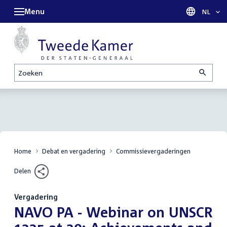
Menu
Taal sel
NL
Zoeken
Home
Debat en vergadering
Commissievergaderingen
Delen
Vergadering
:
NAVO PA - Webinar on UNSCR