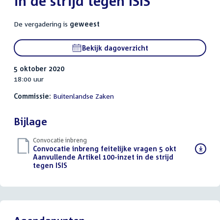
in de strijd tegen ISIS
De vergadering is
geweest
Bekijk dagoverzicht
5 oktober 2020
18:00 uur
Commissie:
Buitenlandse Zaken
Bijlage
Convocatie inbreng
Download
Convocatie inbreng feitelijke vragen 5 okt
bestand:
Aanvullende Artikel 100-inzet in de strijd
tegen ISIS
(PDF)