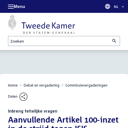
Menu
Taal sel
NL
Zoeken
Home
Debat en vergadering
Commissievergaderingen
Delen
Inbreng feitelijke vragen
:
Aanvullende Artikel 100-inzet