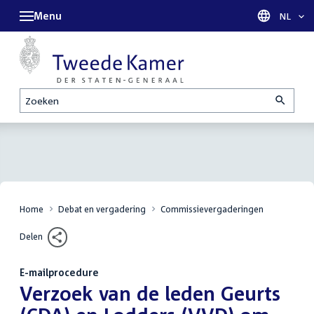
Menu
Taal sel
NL
Zoeken
Home
Debat en vergadering
Commissievergaderingen
Delen
E-mailprocedure
:
Verzoek van de leden Geurts