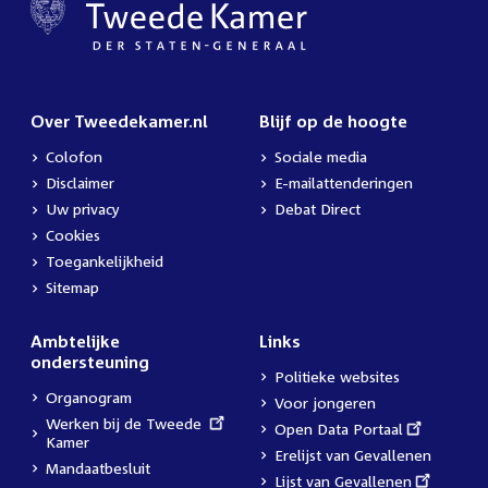
Over Tweedekamer.nl
Blijf op de hoogte
Colofon
Sociale media
Disclaimer
E-mailattenderingen
Uw privacy
Debat Direct
Cookies
Toegankelijkheid
Sitemap
Ambtelijke
Links
ondersteuning
Politieke websites
Organogram
Voor jongeren
External
Werken bij de Tweede
External
Open Data Portaal
link:
Kamer
link:
Erelijst van Gevallenen
Mandaatbesluit
External
Lijst van Gevallenen