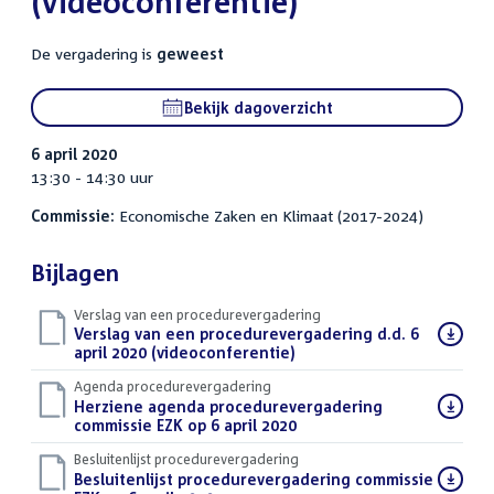
(videoconferentie)
De vergadering is
geweest
Bekijk dagoverzicht
6 april 2020
13:30 - 14:30 uur
Commissie:
Economische Zaken en Klimaat (2017-2024)
Bijlagen
Verslag van een procedurevergadering
Download
Verslag van een procedurevergadering d.d. 6
bestand:
april 2020 (videoconferentie)
(PDF)
Agenda procedurevergadering
Download
Herziene agenda procedurevergadering
bestand:
commissie EZK op 6 april 2020
(PDF)
Besluitenlijst procedurevergadering
Download
Besluitenlijst procedurevergadering commissie