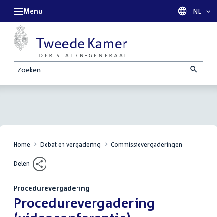
Menu
Taal sel
NL
Zoeken
Home
Debat en vergadering
Commissievergaderingen
Delen
Procedurevergadering
:
Procedurevergadering