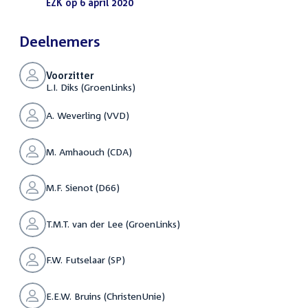
bestand:
EZK op 6 april 2020
(PDF)
Deelnemers
Voorzitter
L.I. Diks (GroenLinks)
A. Weverling (VVD)
M. Amhaouch (CDA)
M.F. Sienot (D66)
T.M.T. van der Lee (GroenLinks)
F.W. Futselaar (SP)
E.E.W. Bruins (ChristenUnie)