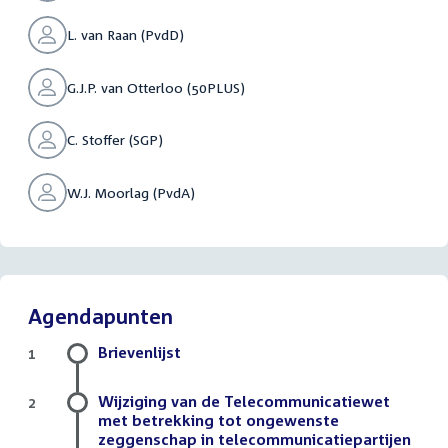
L. van Raan (PvdD)
G.J.P. van Otterloo (50PLUS)
C. Stoffer (SGP)
W.J. Moorlag (PvdA)
Agendapunten
Brievenlijst
1
Wijziging van de Telecommunicatiewet
2
met betrekking tot ongewenste
zeggenschap in telecommunicatiepartijen