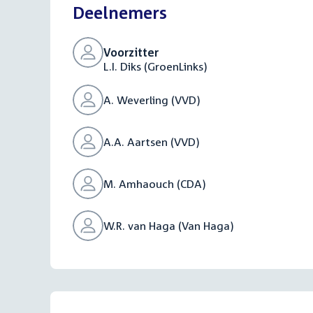
Deelnemers
Voorzitter
L.I. Diks (GroenLinks)
A. Weverling (VVD)
A.A. Aartsen (VVD)
M. Amhaouch (CDA)
W.R. van Haga (Van Haga)