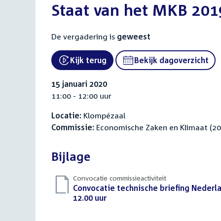
Staat van het MKB 201
De vergadering is
geweest
Kijk terug
Bekijk dagoverzicht
15 januari 2020
11:00 - 12:00 uur
Locatie:
Klompézaal
Commissie:
Economische Zaken en Klimaat (2
Bijlage
Convocatie commissieactiviteit
Download
Convocatie technische briefing Nederl
bestand:
12.00 uur
(PDF)