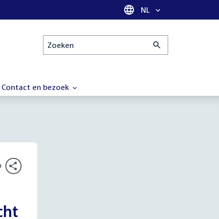
Taal selectie
NL
Zoeken
Contact en bezoek
n
cht