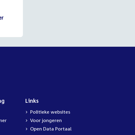
er
ng
Links
Politieke websites
mer
Voor jongeren
Open Data Portaal