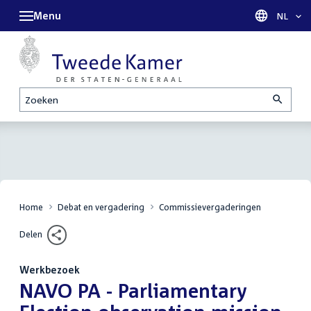
Menu
Taal sel
NL
Zoeken
Home
Debat en vergadering
Commissievergaderingen
Delen
Werkbezoek
:
NAVO PA - Parliamentary