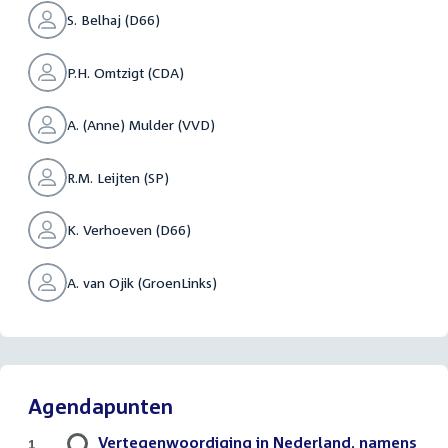
S. Belhaj (D66)
P.H. Omtzigt (CDA)
A. (Anne) Mulder (VVD)
R.M. Leijten (SP)
K. Verhoeven (D66)
A. van Ojik (GroenLinks)
Agendapunten
Vertegenwoordiging in Nederland, namens
1