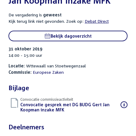
Jan Koopman inzake MFK
De vergadering is
geweest
Kijk terug link niet gevonden. Zoek op:
Debat Direct
Bekijk dagoverzicht
31 oktober 2019
14:00 - 15:00 uur
Locatie:
Wttewaall van Stoetwegenzaal
Commissie:
Europese Zaken
Bijlage
Convocatie commissieactiviteit
Download
Convocatie gesprek met DG BUDG Gert Jan
bestand:
Koopman inzake MFK
(PDF)
Deelnemers