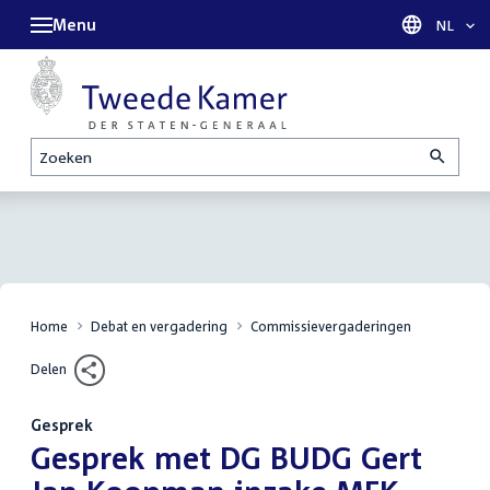
Menu
Taal sel
NL
Zoeken
Home
Debat en vergadering
Commissievergaderingen
Delen
Gesprek
:
Gesprek met DG BUDG Gert