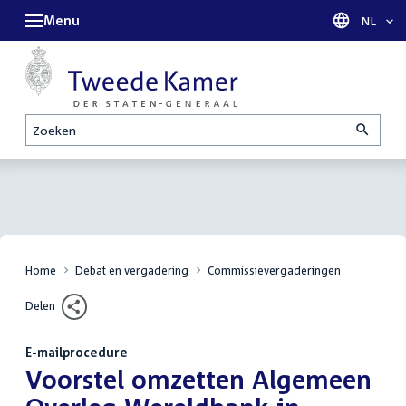
Menu
Taal sel
NL
Zoeken
Home
Debat en vergadering
Commissievergaderingen
Delen
E-mailprocedure
:
Voorstel omzetten Algemeen