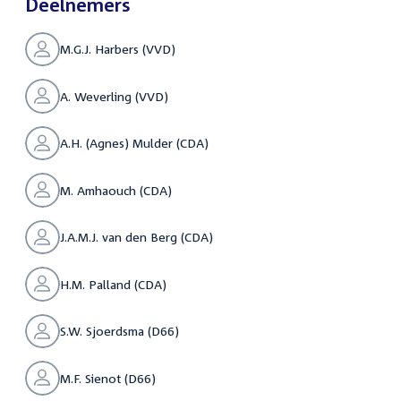
Deelnemers
M.G.J. Harbers (VVD)
A. Weverling (VVD)
A.H. (Agnes) Mulder (CDA)
M. Amhaouch (CDA)
J.A.M.J. van den Berg (CDA)
H.M. Palland (CDA)
S.W. Sjoerdsma (D66)
M.F. Sienot (D66)