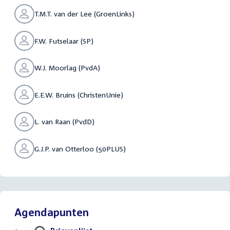
T.M.T. van der Lee (GroenLinks)
F.W. Futselaar (SP)
W.J. Moorlag (PvdA)
E.E.W. Bruins (ChristenUnie)
L. van Raan (PvdD)
G.J.P. van Otterloo (50PLUS)
Agendapunten