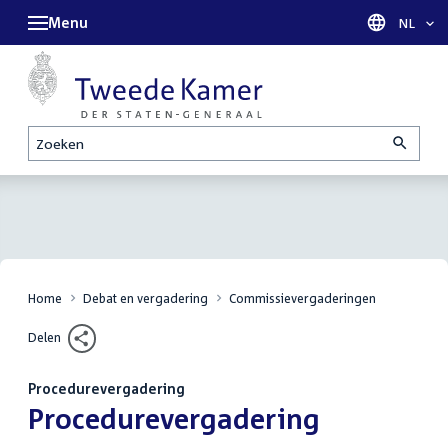
Menu
Taal sel
NL
Zoeken
Home
Debat en vergadering
Commissievergaderingen
Delen
Procedurevergadering
:
Procedurevergadering