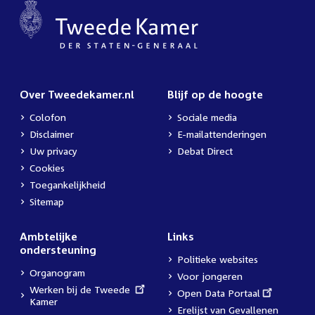
Over Tweedekamer.nl
Blijf op de hoogte
Colofon
Sociale media
Disclaimer
E-mailattenderingen
Uw privacy
Debat Direct
Cookies
Toegankelijkheid
Sitemap
Ambtelijke
Links
ondersteuning
Politieke websites
Organogram
Voor jongeren
External
Werken bij de Tweede
External
Open Data Portaal
link:
Kamer
link:
Erelijst van Gevallenen