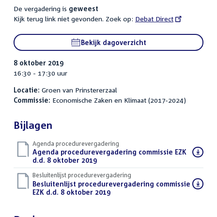
De vergadering is
geweest
Kijk terug link niet gevonden. Zoek op:
External
Debat Direct
link:
Bekijk dagoverzicht
8 oktober 2019
16:30 - 17:30 uur
Locatie:
Groen van Prinstererzaal
Commissie:
Economische Zaken en Klimaat (2017-2024)
Bijlagen
Agenda procedurevergadering
Download
Agenda procedurevergadering commissie EZK
bestand:
d.d. 8 oktober 2019
(PDF)
Besluitenlijst procedurevergadering
Download
Besluitenlijst procedurevergadering commissie
bestand:
EZK d.d. 8 oktober 2019
(PDF)