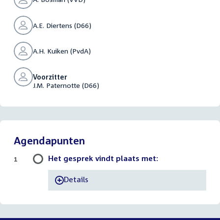
A.E. Diertens (D66)
A.H. Kuiken (PvdA)
Voorzitter
J.M. Paternotte (D66)
Agendapunten
Het gesprek vindt plaats met:
1
Details
-