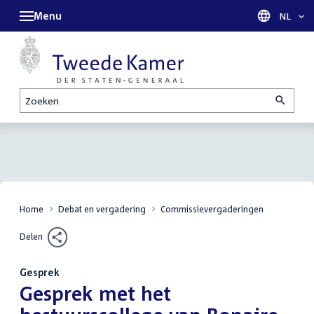
Menu
Taal sel
NL
Zoeken
Home
Debat en vergadering
Commissievergaderingen
Delen
Gesprek
:
Gesprek met het