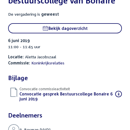
bestuurscollege van Bonaire
De vergadering is
geweest
Bekijk dagoverzicht
6 juni 2019
11:00 - 11:45 uur
Locatie:
Aletta Jacobszaal
Commissie:
Koninkrijksrelaties
Bijlage
Convocatie commissieactiviteit
Download
Convocatie gesprek Bestuurscollege Bonaire 6
bestand:
juni 2019
(PDF)
Deelnemers
A. Bosman (VVD)