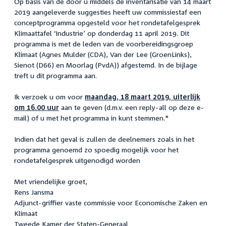
Op basis van de door u middels de inventarisatie van 14 maart
2019 aangeleverde suggesties heeft uw commissiestaf een
conceptprogramma opgesteld voor het rondetafelgesprek
Klimaattafel ‘Industrie’ op donderdag 11 april 2019. Dit
programma is met de leden van de voorbereidingsgroep
Klimaat (Agnes Mulder (CDA), Van der Lee (GroenLinks),
Sienot (D66) en Moorlag (PvdA)) afgestemd. In de bijlage
treft u dit programma aan.
Ik verzoek u om voor
maandag, 18 maart 2019, uiterlijk
om 16.00 uur
aan te geven (d.m.v. een reply-all op deze e-
mail) of u met het programma in kunt stemmen.*
Indien dat het geval is zullen de deelnemers zoals in het
programma genoemd zo spoedig mogelijk voor het
rondetafelgesprek uitgenodigd worden
Met vriendelijke groet,
Rens Jansma
Adjunct-griffier vaste commissie voor Economische Zaken en
Klimaat
Tweede Kamer der Staten-Generaal