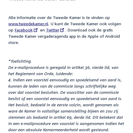
Alle informatie over de Tweede Kamer is te vinden op
www.tweedekamer.nl
. U kunt de Tweede Kamer ook volgen
op
External
Facebook
en
External
Twitter
. Download ook de gratis
Tweede Kamer vergaderagenda app in de Apple of Android
link:
link:
store.
*Toelichting
De e-mailprocedure is geregeld in artikel 36, vierde lid, van
het Reglement van Orde, luidende:
4. Indien een voorstel eenvoudig en spoedeisend van aard is,
kunnen de leden van de commissie langs schriftelijke weg
over dat voorstel besluiten. De voorzitter van de commissie
beslist of een voorstel eenvoudig en spoedeisend van aard is.
Het besluit, bedoeld in de eerste volzin, wordt genomen als
ware de Kamer in voltallige samenstelling bijeen en zou zij
stemmen als bedoeld in artikel 69, derde lid. Dit betekent dat
in een e-mailprocedure een voorstel is aangenomen indien het
door een absolute Kamermeerderheid wordt gesteund.