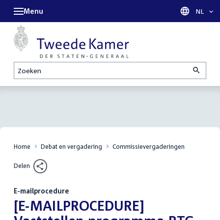
Menu
Taal sel
NL
Zoeken
Home
Debat en vergadering
Commissievergaderingen
Delen
E-mailprocedure
:
[E-MAILPROCEDURE]