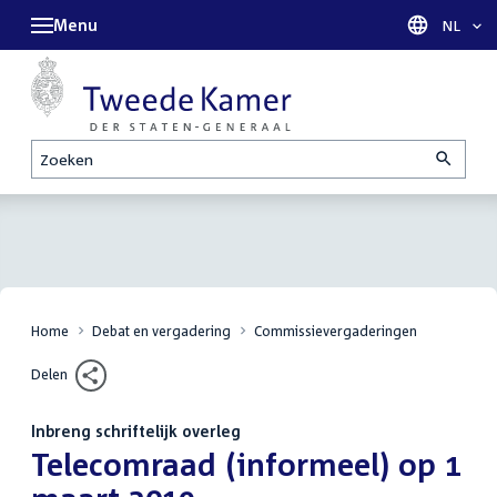
Menu
Taal sel
NL
Zoeken
Home
Debat en vergadering
Commissievergaderingen
Delen
Inbreng schriftelijk overleg
:
Telecomraad (informeel) op 1