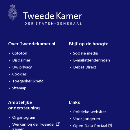
Over Tweedekamer.nl
Blijf op de hoogte
Colofon
Sociale media
Disclaimer
E-mailattenderingen
Uw privacy
Debat Direct
Cookies
Toegankelijkheid
Sitemap
Ambtelijke
Links
ondersteuning
Politieke websites
Organogram
Voor jongeren
External
Werken bij de Tweede
External
Open Data Portaal
link:
Kamer