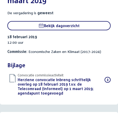
maart 2019
De vergadering is
geweest
Bekijk dagoverzicht
18 februari 2019
12:00 uur
Commissie:
Economische Zaken en Klimaat (2017-2024)
Bijlage
Convocatie commissieactiviteit
Download
Herziene convocatie inbreng schriftelijk
bestand:
overleg op 18 februari 2019 t.v.v. de
Telecomraad (informeel) op 1 maart 2019;
agendapunt toegevoegd
(PDF)