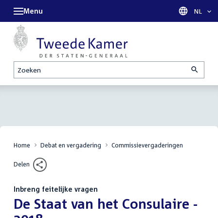
Menu
Taal sel
NL
Zoeken
Home
Debat en vergadering
Commissievergaderingen
Delen
Inbreng feitelijke vragen
:
De Staat van het Consulaire -