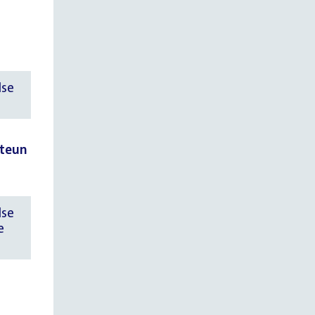
dse
steun
dse
e