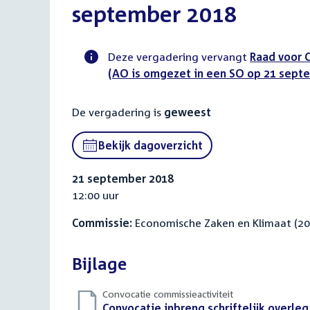
september 2018
Deze vergadering vervangt
Raad voor 
(AO is omgezet in een SO op 21 sept
Voortgangsstatus
commissie
De vergadering is
geweest
activiteit
Bekijk dagoverzicht
21 september 2018
12:00 uur
Commissie:
Economische Zaken en Klimaat (2
Bijlage
Convocatie commissieactiviteit
Download
Convocatie inbreng schriftelijk overle