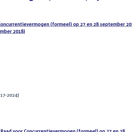
Concurrentievermogen (formeel) op 27 en 28 september 20
ember 2018)
017-2024)
g Raad voor Concurrentievermogen (formeel) op 27 en 28