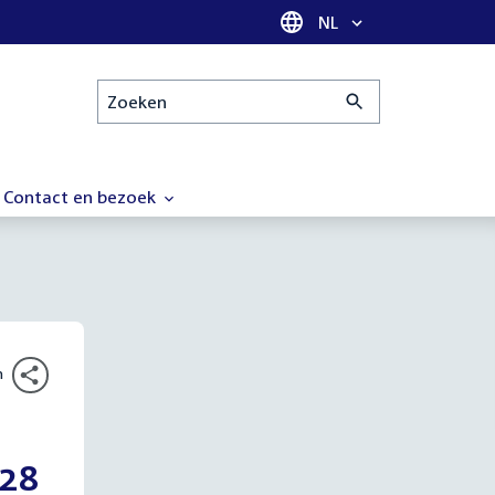
Taal selectie
NL
Zoeken
Contact en bezoek
n
 28