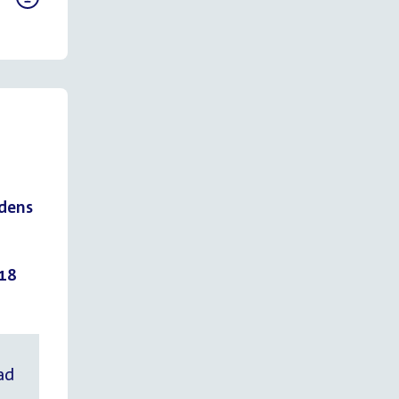
jdens
18
ad