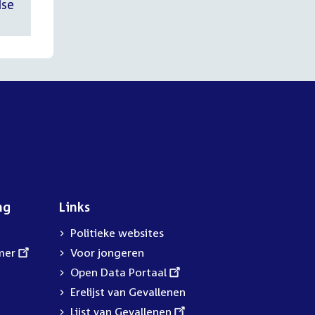
dse
ng
Links
Politieke websites
mer
Voor jongeren
External
Open Data Portaal
link:
Erelijst van Gevallenen
External
Lijst van Gevallenen