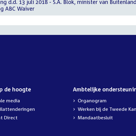
g d.d. 13 juli 2018 - S.A. Blok, minister van Buitenlan
ng ABC Waiver
op de hoogte
Ambtelijke ondersteuni
ale media
Organogram
ilattenderingen
External
Werken bij de Tweede Ka
link:
t Direct
Mandaatbesluit