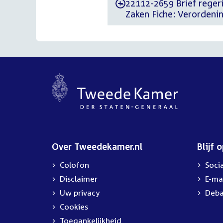
22112-2659 Brief regerin
-
Zaken Fiche: Verordeni
Over Tweedekamer.nl
Blijf 
Colofon
Soci
Disclaimer
E-ma
Uw privacy
Deba
Cookies
Toegankelijkheid