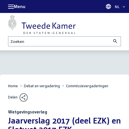
Menu
Taal sel
NL
Zoeken
Home
Debat en vergadering
Commissievergaderingen
Delen
Wetgevingsoverleg
:
Jaarverslag 2017 (deel EZK) en