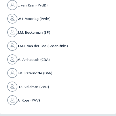
L. van Raan (PvdD)
W.J. Moorlag (PvdA)
S.M. Beckerman (SP)
T.M.T. van der Lee (GroenLinks)
M. Amhaouch (CDA)
J.M. Paternotte (D66)
H.S. Veldman (VVD)
A. Kops (PVV)