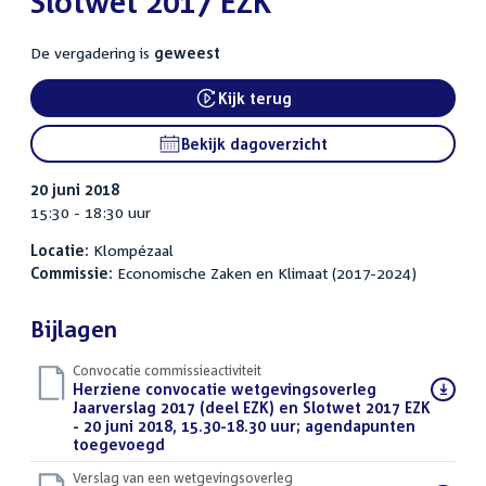
Slotwet 2017 EZK
De vergadering is
geweest
Kijk terug
External link:
Bekijk dagoverzicht
20 juni 2018
15:30 - 18:30 uur
Locatie:
Klompézaal
Commissie:
Economische Zaken en Klimaat (2017-2024)
Bijlagen
Convocatie commissieactiviteit
Download
Herziene convocatie wetgevingsoverleg
bestand:
Jaarverslag 2017 (deel EZK) en Slotwet 2017 EZK
- 20 juni 2018, 15.30-18.30 uur; agendapunten
toegevoegd
(PDF)
Verslag van een wetgevingsoverleg