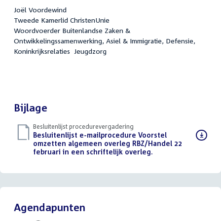
Joël Voordewind
Tweede Kamerlid ChristenUnie
Woordvoerder Buitenlandse Zaken &
Ontwikkelingssamenwerking, Asiel & Immigratie, Defensie,
Koninkrijksrelaties Jeugdzorg
Bijlage
Besluitenlijst procedurevergadering
Download
Besluitenlijst e-mailprocedure Voorstel
bestand:
omzetten algemeen overleg RBZ/Handel 22
februari in een schriftelijk overleg.
(PDF)
Agendapunten