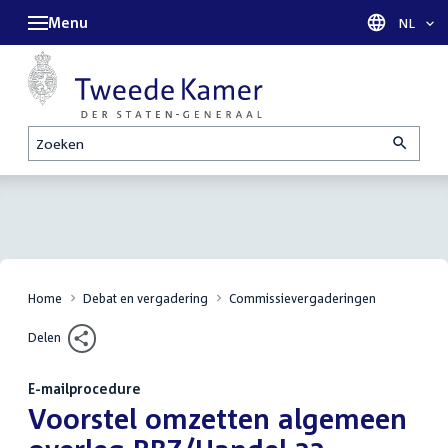
Menu
Taal sel
NL
Zoeken
Home
Debat en vergadering
Commissievergaderingen
Delen
E-mailprocedure
:
Voorstel omzetten algemeen