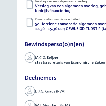
Verslag van een algemeen overleg
Download
Verslag van een algemeen overleg, ge
bestand:
bedrijfsfinanciering
(PDF)
Convocatie commissieactiviteit
Download
5e Herziene convocatie algemeen overl
bestand:
12.30 - 15.30 uur; GEWIJZIGD TIJDSTIP (i.
Bewindsperso(o)n(en)
M.C.G. Keijzer
staatssecretaris van Economische Zaken
Deelnemers
D.J.G. Graus (PVV)
W.J. Moorlag (PvdA)