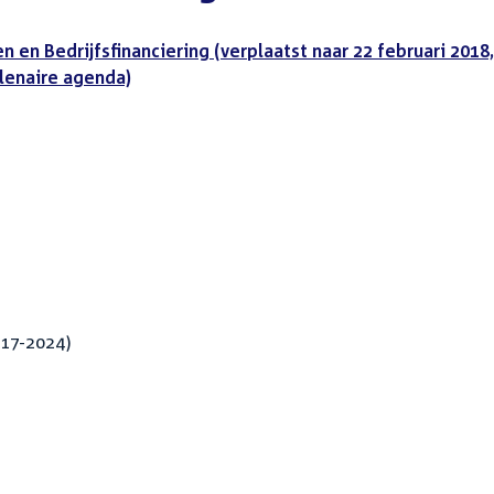
en Bedrijfsfinanciering (verplaatst naar 22 februari 2018,
 plenaire agenda)
017-2024)