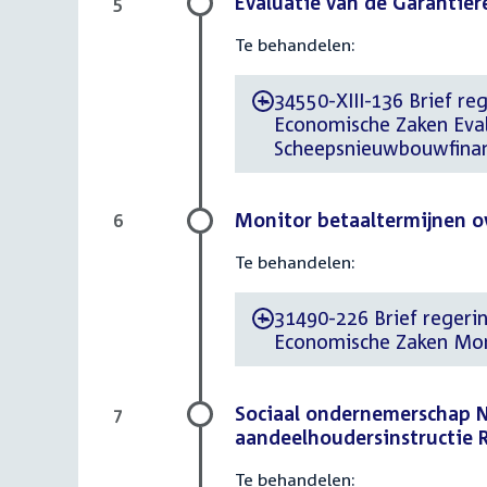
Evaluatie van de Garantie
5
Te behandelen:
34550-XIII-136 Brief reg
-
Economische Zaken Eval
Scheepsnieuwbouwfinan
Monitor betaaltermijnen ov
6
Te behandelen:
31490-226 Brief regering
-
Economische Zaken Moni
Sociaal ondernemerschap 
7
aandeelhoudersinstructie 
Te behandelen: