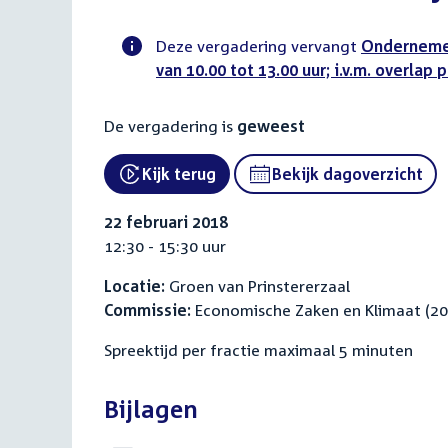
Deze vergadering vervangt
Ondernemen 
van 10.00 tot 13.00 uur; i.v.m. overlap
Voortgangsstatus
commissie
De vergadering is
geweest
activiteit
Kijk terug
Bekijk dagoverzicht
External link:
22 februari 2018
12:30 - 15:30 uur
Locatie:
Groen van Prinstererzaal
Commissie:
Economische Zaken en Klimaat (2
Spreektijd per fractie maximaal 5 minuten
Bijlagen