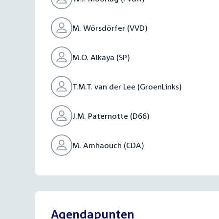
M. Wörsdörfer (VVD)
M.Ö. Alkaya (SP)
T.M.T. van der Lee (GroenLinks)
J.M. Paternotte (D66)
M. Amhaouch (CDA)
Agendapunten