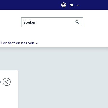
Taal selectie
NL
Zoeken
Contact en bezoek
n