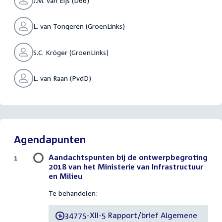
J.M. van Eijs (D66)
L. van Tongeren (GroenLinks)
S.C. Kröger (GroenLinks)
L. van Raan (PvdD)
Agendapunten
Aandachtspunten bij de ontwerpbegroting
1
2018 van het Ministerie van Infrastructuur
en Milieu
Te behandelen:
34775-XII-5 Rapport/brief Algemene
-