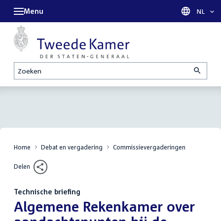
Menu
Taal sel
NL
Zoeken
Home
Debat en vergadering
Commissievergaderingen
Delen
Technische briefing
:
Algemene Rekenkamer over