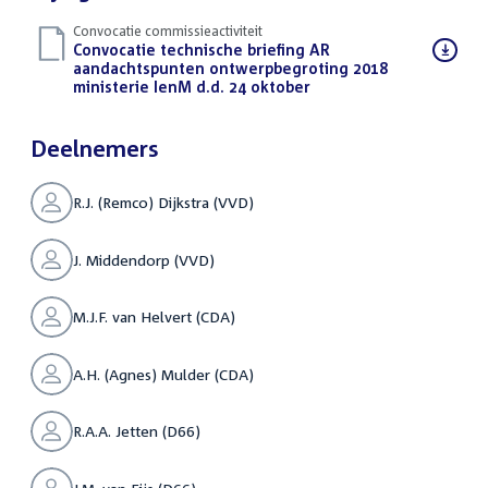
Convocatie commissieactiviteit
Download
Convocatie technische briefing AR
bestand:
aandachtspunten ontwerpbegroting 2018
ministerie IenM d.d. 24 oktober
(PDF)
Deelnemers
R.J. (Remco) Dijkstra (VVD)
J. Middendorp (VVD)
M.J.F. van Helvert (CDA)
A.H. (Agnes) Mulder (CDA)
R.A.A. Jetten (D66)