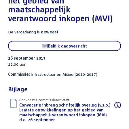
het gebied van
maatschappelijk
verantwoord inkopen (MVI)
De vergadering is
geweest
Bekijk dagoverzicht
26 september 2017
12:00 uur
Commissie:
Infrastructuur en Milieu (2010-2017)
Bijlage
Convocatie commissieactiviteit
Download
Convocatie inbreng schriftelijk overleg (v.s.o.)
bestand:
Laatste ontwikkelingen op het gebied van
maatschappelijk verantwoord inkopen (MVI)
d.d. 26 september
(PDF)