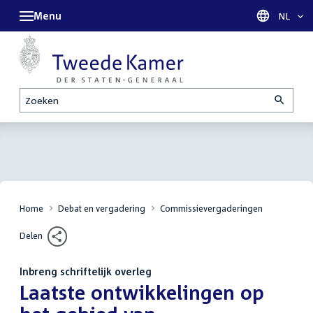
Menu
Taal sel
NL
Zoeken
Home
Debat en vergadering
Commissievergaderingen
Delen
Inbreng schriftelijk overleg
:
Laatste ontwikkelingen op