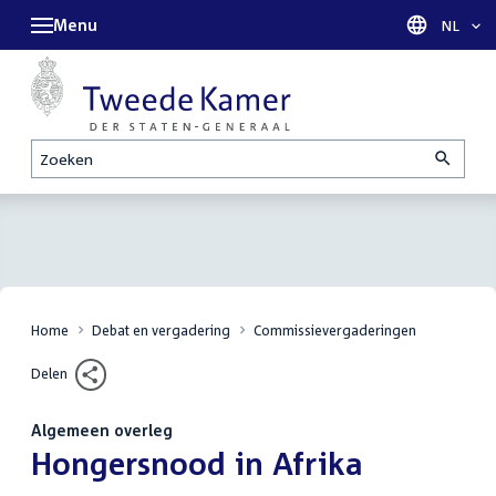
Menu
Taal sel
NL
Zoeken
Home
Debat en vergadering
Commissievergaderingen
Delen
Algemeen overleg
:
Hongersnood in Afrika