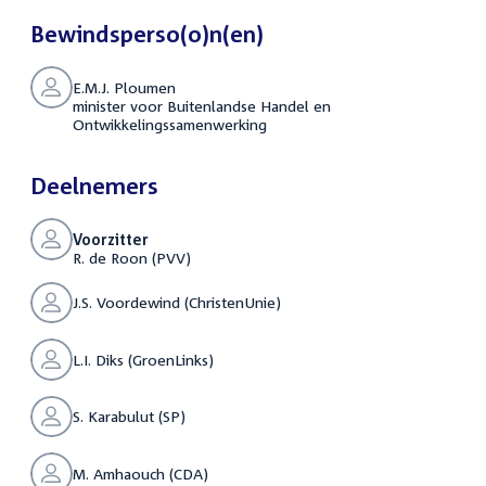
Bewindsperso(o)n(en)
E.M.J. Ploumen
minister voor Buitenlandse Handel en
Ontwikkelingssamenwerking
Deelnemers
Voorzitter
R. de Roon (PVV)
J.S. Voordewind (ChristenUnie)
L.I. Diks (GroenLinks)
S. Karabulut (SP)
M. Amhaouch (CDA)