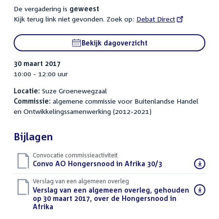
De vergadering is
geweest
Kijk terug link niet gevonden. Zoek op:
External
Debat Direct
link:
Bekijk dagoverzicht
30 maart 2017
10:00 - 12:00 uur
Locatie:
Suze Groenewegzaal
Commissie:
algemene commissie voor Buitenlandse Handel
en Ontwikkelingssamenwerking (2012-2021)
Bijlagen
Convocatie commissieactiviteit
Download
Convo AO Hongersnood in Afrika 30/3
(PDF)
bestand:
Verslag van een algemeen overleg
Download
Verslag van een algemeen overleg, gehouden
bestand:
op 30 maart 2017, over de Hongersnood in
Afrika
(PDF)