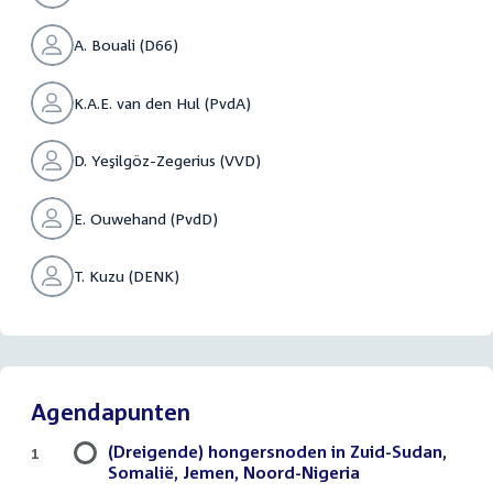
A. Bouali (D66)
K.A.E. van den Hul (PvdA)
D. Yeşilgöz-Zegerius (VVD)
E. Ouwehand (PvdD)
T. Kuzu (DENK)
Agendapunten
(Dreigende) hongersnoden in Zuid-Sudan,
1
Somalië, Jemen, Noord-Nigeria