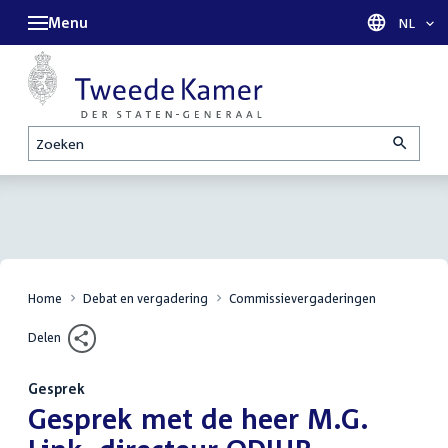
Menu
Taal sel
NL
Zoeken
Home
Debat en vergadering
Commissievergaderingen
Delen
Gesprek
:
Gesprek met de heer M.G.