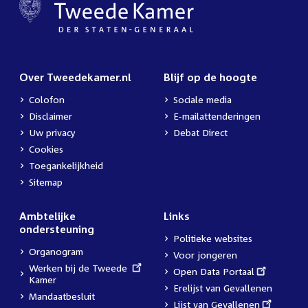
Over Tweedekamer.nl
Blijf op de hoogte
Colofon
Sociale media
Disclaimer
E-mailattenderingen
Uw privacy
Debat Direct
Cookies
Toegankelijkheid
Sitemap
Ambtelijke
Links
ondersteuning
Politieke websites
Organogram
Voor jongeren
External
Werken bij de Tweede
External
Open Data Portaal
link:
Kamer
link:
Erelijst van Gevallenen
Mandaatbesluit
External
Lijst van Gevallenen