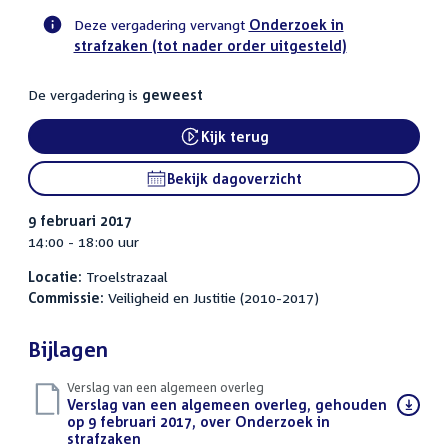
Deze vergadering vervangt
Onderzoek in
strafzaken (tot nader order uitgesteld)
Voortgangsstatus
commissie
De vergadering is
geweest
activiteit
Kijk terug
External link:
Bekijk dagoverzicht
9 februari 2017
14:00 - 18:00 uur
Locatie:
Troelstrazaal
Commissie:
Veiligheid en Justitie (2010-2017)
Bijlagen
Verslag van een algemeen overleg
Download
Verslag van een algemeen overleg, gehouden
bestand:
op 9 februari 2017, over Onderzoek in
strafzaken
(PDF)