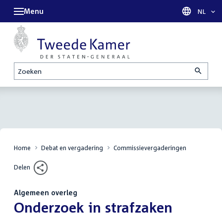
Menu
Taal sel
NL
Zoeken
Home
Debat en vergadering
Commissievergaderingen
Delen
Algemeen overleg
:
Onderzoek in strafzaken