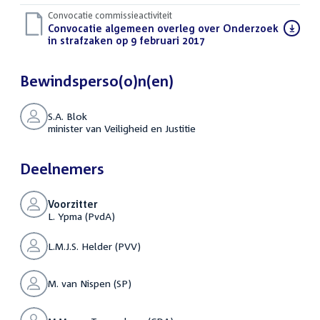
Convocatie commissieactiviteit
Download
Convocatie algemeen overleg over Onderzoek
bestand:
in strafzaken op 9 februari 2017
(PDF)
Bewindsperso(o)n(en)
S.A. Blok
minister van Veiligheid en Justitie
Deelnemers
Voorzitter
L. Ypma (PvdA)
L.M.J.S. Helder (PVV)
M. van Nispen (SP)