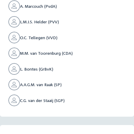
A. Marcouch (PvdA)
L.M.J.S. Helder (PVV)
O.C. Tellegen (VVD)
M.M. van Toorenburg (CDA)
L. Bontes (GrBvK)
A.A.G.M. van Raak (SP)
C.G. van der Staaij (SGP)