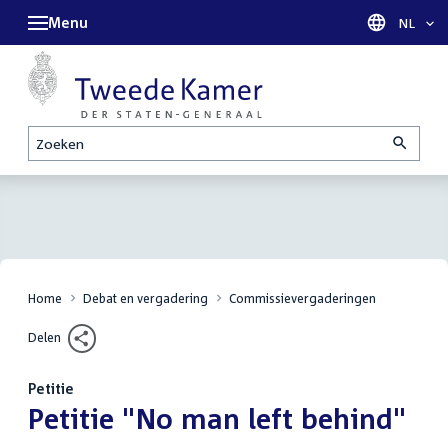
Menu
Taal sel
NL
Zoeken
Home
Debat en vergadering
Commissievergaderingen
Delen
Petitie
:
Petitie "No man left behind"