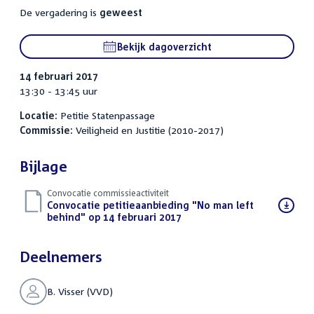
De vergadering is
geweest
Bekijk dagoverzicht
14 februari 2017
13:30 - 13:45 uur
Locatie:
Petitie Statenpassage
Commissie:
Veiligheid en Justitie (2010-2017)
Bijlage
Convocatie commissieactiviteit
Download
Convocatie petitieaanbieding "No man left
bestand:
behind" op 14 februari 2017
(PDF)
Deelnemers
B. Visser (VVD)