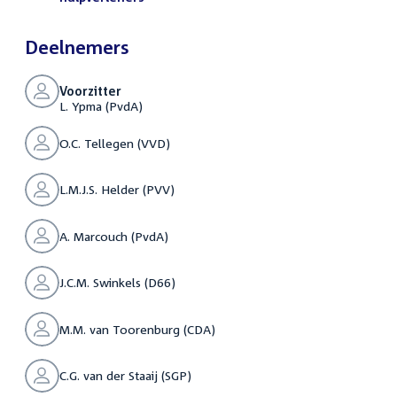
Deelnemers
Voorzitter
L. Ypma (PvdA)
O.C. Tellegen (VVD)
L.M.J.S. Helder (PVV)
A. Marcouch (PvdA)
J.C.M. Swinkels (D66)
M.M. van Toorenburg (CDA)
C.G. van der Staaij (SGP)