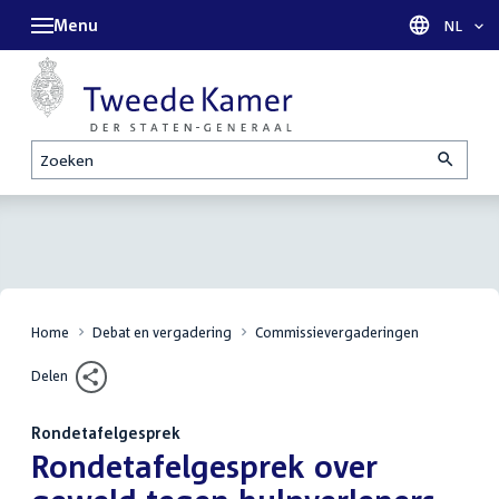
Menu
Taal sel
NL
Zoeken
Home
Debat en vergadering
Commissievergaderingen
Delen
Rondetafelgesprek
:
Rondetafelgesprek over