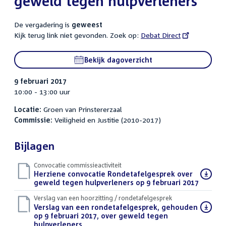
geweld tegen hulpverleners
De vergadering is
geweest
Kijk terug link niet gevonden. Zoek op:
External
Debat Direct
link:
Bekijk dagoverzicht
9 februari 2017
10:00 - 13:00 uur
Locatie:
Groen van Prinstererzaal
Commissie:
Veiligheid en Justitie (2010-2017)
Bijlagen
Convocatie commissieactiviteit
Download
Herziene convocatie Rondetafelgesprek over
bestand:
geweld tegen hulpverleners op 9 februari 2017
(PDF)
Verslag van een hoorzitting / rondetafelgesprek
Download
Verslag van een rondetafelgesprek, gehouden
bestand:
op 9 februari 2017, over geweld tegen
hulpverleners
(PDF)