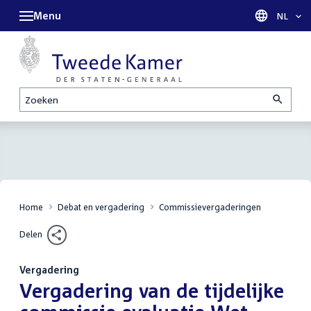
Menu
Taal sel
NL
Zoeken
Home
Debat en vergadering
Commissievergaderingen
Delen
Vergadering
:
Vergadering van de tijdelijke