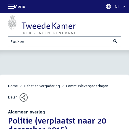
Menu
Taal sel
NL
Zoeken
Home
Debat en vergadering
Commissievergaderingen
Delen
Algemeen overleg
:
Politie (verplaatst naar 20