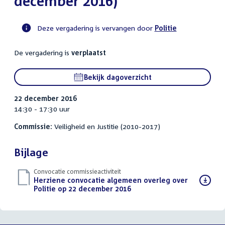
december 2016)
Deze vergadering is vervangen door
Politie
Voortgangsstatus
De vergadering is
verplaatst
commissie
activiteit
Bekijk dagoverzicht
22 december 2016
14:30 - 17:30 uur
Commissie:
Veiligheid en Justitie (2010-2017)
Bijlage
Convocatie commissieactiviteit
Download
Herziene convocatie algemeen overleg over
bestand:
Politie op 22 december 2016
(PDF)