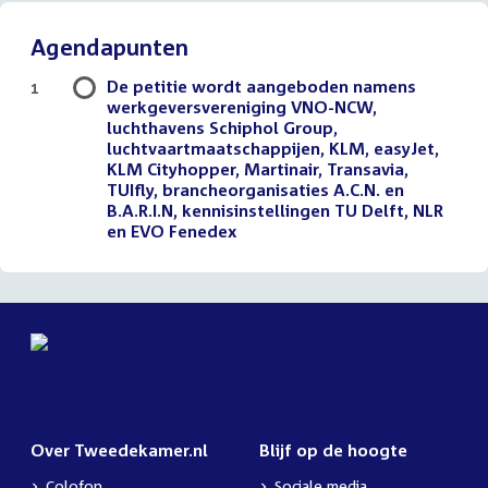
Agendapunten
De petitie wordt aangeboden namens
1
werkgeversvereniging VNO-NCW,
luchthavens Schiphol Group,
luchtvaartmaatschappijen, KLM, easyJet,
KLM Cityhopper, Martinair, Transavia,
TUIfly, brancheorganisaties A.C.N. en
B.A.R.I.N, kennisinstellingen TU Delft, NLR
en EVO Fenedex
Over Tweedekamer.nl
Blijf op de hoogte
Colofon
Sociale media