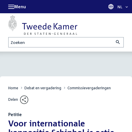
Menu
Taal sel
NL
Zoeken
Home
Debat en vergadering
Commissievergaderingen
Delen
Petitie
:
Voor internationale