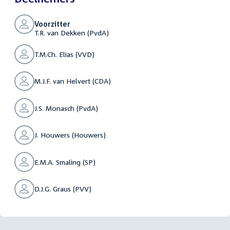
Voorzitter
T.R. van Dekken (PvdA)
T.M.Ch. Elias (VVD)
M.J.F. van Helvert (CDA)
J.S. Monasch (PvdA)
J. Houwers (Houwers)
E.M.A. Smaling (SP)
D.J.G. Graus (PVV)