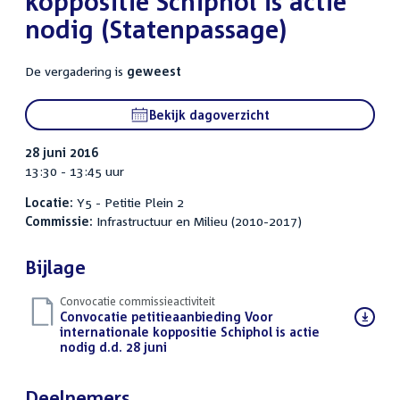
koppositie Schiphol is actie
nodig (Statenpassage)
De vergadering is
geweest
Bekijk dagoverzicht
28 juni 2016
13:30 - 13:45 uur
Locatie:
Y5 - Petitie Plein 2
Commissie:
Infrastructuur en Milieu (2010-2017)
Bijlage
Convocatie commissieactiviteit
Download
Convocatie petitieaanbieding Voor
bestand:
internationale koppositie Schiphol is actie
nodig d.d. 28 juni
(PDF)
Deelnemers