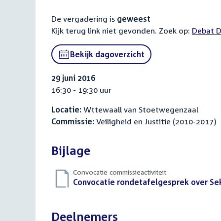
De vergadering is
geweest
Kijk terug link niet gevonden. Zoek op:
Externa
Debat D
link:
Bekijk dagoverzicht
29 juni 2016
16:30 - 19:30 uur
Locatie:
Wttewaall van Stoetwegenzaal
Commissie:
Veiligheid en Justitie (2010-2017)
Bijlage
Convocatie commissieactiviteit
Download
Convocatie rondetafelgesprek over Sek
bestand:
Deelnemers