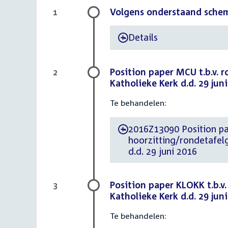
Volgens onderstaand sche
1
Details
-
Position paper MCU t.b.v. 
2
Katholieke Kerk d.d. 29 jun
Te behandelen:
2016Z13090 Position paper d.d. 27 ju
-
hoorzitting/rondetafel
d.d. 29 juni 2016
Position paper KLOKK t.b.v
3
Katholieke Kerk d.d. 29 jun
Te behandelen: