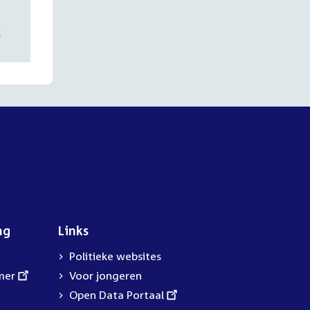
k
ng
Links
Politieke websites
mer
Voor jongeren
External
Open Data Portaal
link: