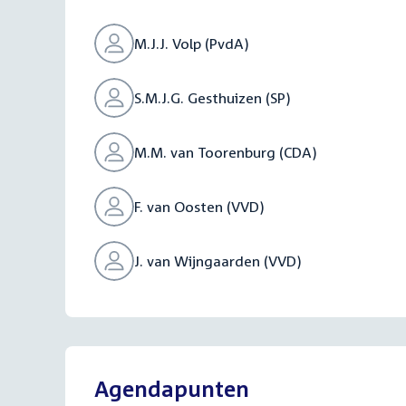
M.J.J. Volp (PvdA)
S.M.J.G. Gesthuizen (SP)
M.M. van Toorenburg (CDA)
F. van Oosten (VVD)
J. van Wijngaarden (VVD)
Agendapunten