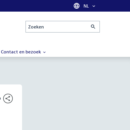
Taal selectie
NL
Zoeken
Contact en bezoek
n