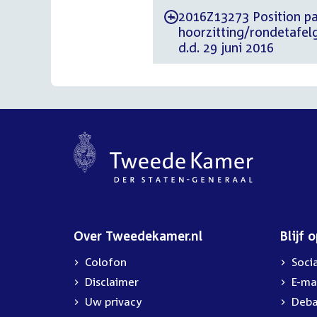
2016Z13273 Position paper d.d. 28 jun
-
hoorzitting/rondetafel
d.d. 29 juni 2016
Over Tweedekamer.nl
Blijf 
Colofon
Soci
Disclaimer
E-ma
Uw privacy
Deba