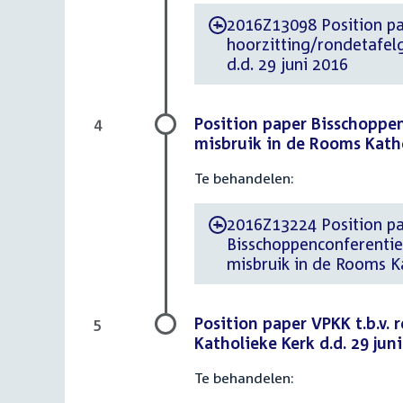
2016Z13098 Position paper d.d. 27 jun
-
hoorzitting/rondetafel
d.d. 29 juni 2016
Position paper Bisschoppen
4
misbruik in de Rooms Katho
Te behandelen:
2016Z13224 Position paper d.d. 
-
Bisschoppenconferentie 
misbruik in de Rooms Ka
Position paper VPKK t.b.v.
5
Katholieke Kerk d.d. 29 jun
Te behandelen: