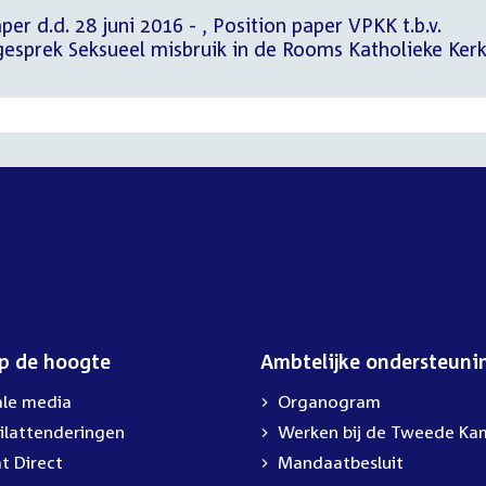
i 2016 - , Position paper VPKK t.b.v.
gesprek Seksueel misbruik in de Rooms Katholieke Ker
op de hoogte
Ambtelijke ondersteuni
ale media
Organogram
ilattenderingen
External
Werken bij de Tweede Ka
link:
t Direct
Mandaatbesluit