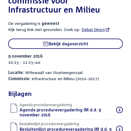
commissie voor
Infrastructuur en Milieu
De vergadering is
geweest
Kijk terug link niet gevonden. Zoek op:
External
Debat Direct
link:
Bekijk dagoverzicht
9 november 2016
10:15 - 11:15 uur
Locatie:
Wttewaall van Stoetwegenzaal
Commissie:
Infrastructuur en Milieu (2010-2017)
Bijlagen
Agenda procedurevergadering
Download
Agenda procedurevergadering IM d.d. 9
bestand:
november 2016
(PDF)
Besluitenlijst procedurevergadering
Download
Besluitenlijst procedurevergadering IM d.d. 9