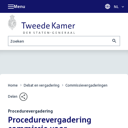
Menu
Taal sel
NL
Zoeken
Home
Debat en vergadering
Commissievergaderingen
Delen
Procedurevergadering
:
Procedurevergadering