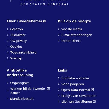
Over Tweedekamer.nl
Blijf op de hoogte
Colofon
Sociale media
Disclaimer
E-mailattenderingen
Uw privacy
Debat Direct
Cookies
Toegankelijkheid
Sitemap
Ambtelijke
Links
ondersteuning
Politieke websites
Organogram
Voor jongeren
External
Werken bij de Tweede
External
Open Data Portaal
link:
Kamer
link:
Erelijst van Gevallenen
Mandaatbesluit
External
Lijst van Gevallenen
link: