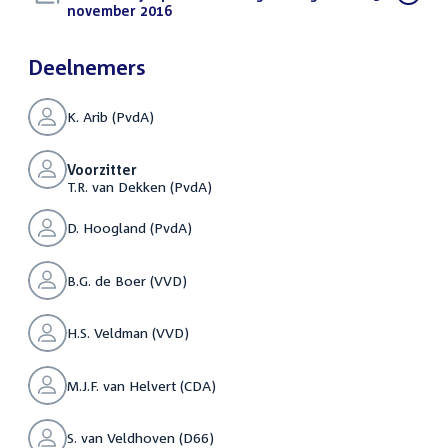
bestand:
november 2016
(PDF)
Deelnemers
K. Arib (PvdA)
Voorzitter
T.R. van Dekken (PvdA)
D. Hoogland (PvdA)
B.G. de Boer (VVD)
H.S. Veldman (VVD)
M.J.F. van Helvert (CDA)
S. van Veldhoven (D66)