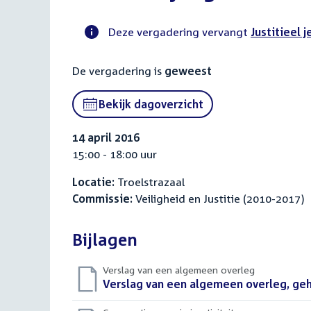
Deze vergadering vervangt
Justitieel 
Voortgangsstatus
De vergadering is
geweest
commissie
activiteit
Bekijk dagoverzicht
14 april 2016
15:00 - 18:00 uur
Locatie:
Troelstrazaal
Commissie:
Veiligheid en Justitie (2010-2017)
Bijlagen
Verslag van een algemeen overleg
Download
Verslag van een algemeen overleg, geho
bestand: