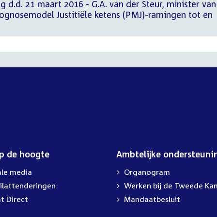
g d.d. 21 maart 2016 - G.A. van der Steur, minister van
Prognosemodel Justitiële ketens (PMJ)-ramingen tot en
op de hoogte
Ambtelijke ondersteuni
ale media
Organogram
ilattenderingen
External
Werken bij de Tweede Ka
link:
t Direct
Mandaatbesluit