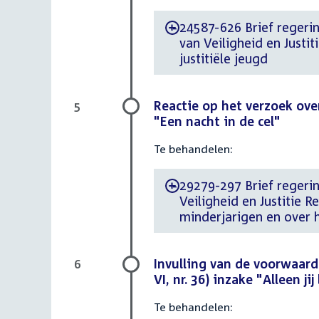
24587-626 Brief regerin
-
van Veiligheid en Justi
justitiële jeugd
Reactie op het verzoek ove
5
"Een nacht in de cel"
Te behandelen:
29279-297 Brief regering
-
Veiligheid en Justitie R
minderjarigen en over h
Invulling van de voorwaar
6
VI, nr. 36) inzake "Alleen ji
Te behandelen: