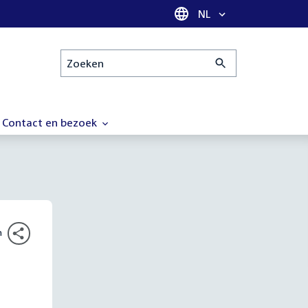
Taal selectie
NL
Zoeken
Contact en bezoek
n