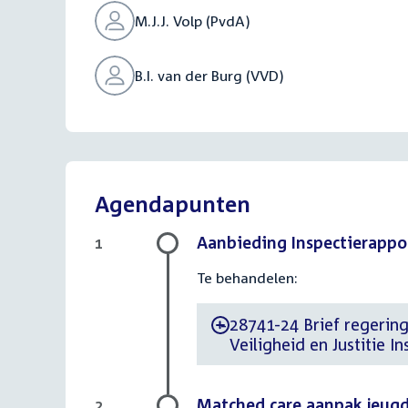
M.J.J. Volp (PvdA)
B.I. van der Burg (VVD)
Agendapunten
Aanbieding Inspectierappor
1
Te behandelen:
28741-24 Brief regering 
-
Veiligheid en Justitie I
Matched care aanpak jeug
2