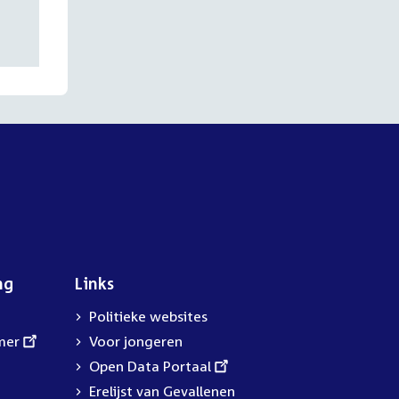
ng
Links
Politieke websites
mer
Voor jongeren
External
Open Data Portaal
link:
Erelijst van Gevallenen