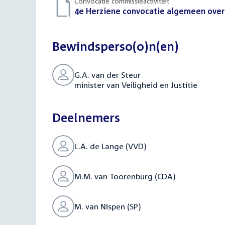
Convocatie commissieactiviteit
Download
4e Herziene convocatie algemeen overle
bestand:
Bewindsperso(o)n(en)
G.A. van der Steur
minister van Veiligheid en Justitie
Deelnemers
L.A. de Lange (VVD)
M.M. van Toorenburg (CDA)
M. van Nispen (SP)