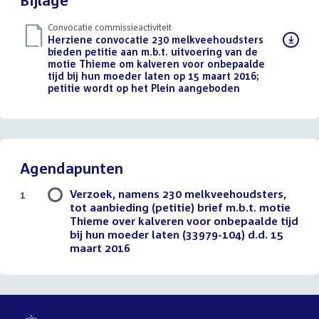
Bijlage
Convocatie commissieactiviteit
Download
Herziene convocatie 230 melkveehoudsters
bestand:
bieden petitie aan m.b.t. uitvoering van de
motie Thieme om kalveren voor onbepaalde
tijd bij hun moeder laten op 15 maart 2016;
petitie wordt op het Plein aangeboden
(PDF)
Agendapunten
Verzoek, namens 230 melkveehoudsters,
1
tot aanbieding (petitie) brief m.b.t. motie
Thieme over kalveren voor onbepaalde tijd
bij hun moeder laten (33979-104) d.d. 15
maart 2016