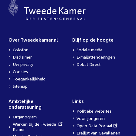
Over Tweedekamer.nl
Blijf op de hoogte
Colofon
Sociale media
Disclaimer
E-mailattenderingen
Uw privacy
Debat Direct
Cookies
Toegankelijkheid
Sitemap
Ambtelijke
Links
ondersteuning
Politieke websites
Organogram
Voor jongeren
External
Werken bij de Tweede
External
Open Data Portaal
link:
Kamer
link:
Erelijst van Gevallenen