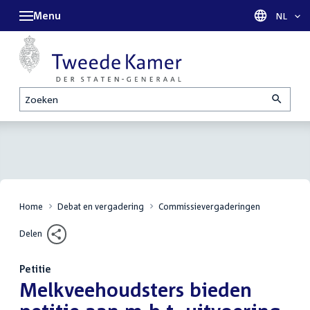
Menu
Taal sel
NL
Zoeken
Home
Debat en vergadering
Commissievergaderingen
Delen
Petitie
:
Melkveehoudsters bieden