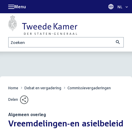
Menu
Taal sel
NL
Zoeken
Home
Debat en vergadering
Commissievergaderingen
Delen
Algemeen overleg
:
Vreemdelingen-en asielbeleid