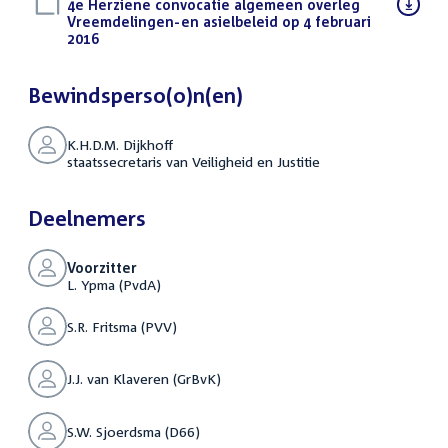
Download
4e Herziene convocatie algemeen overleg
bestand:
Vreemdelingen-en asielbeleid op 4 februari
2016
(PDF)
Bewindsperso(o)n(en)
K.H.D.M. Dijkhoff
staatssecretaris van Veiligheid en Justitie
Deelnemers
Voorzitter
L. Ypma (PvdA)
S.R. Fritsma (PVV)
J.J. van Klaveren (GrBvK)
S.W. Sjoerdsma (D66)