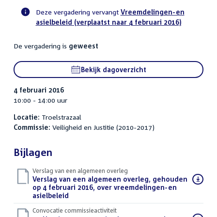
Deze vergadering vervangt
Vreemdelingen-en
asielbeleid (verplaatst naar 4 februari 2016)
Voortgangsstatus
commissie
De vergadering is
geweest
activiteit
Bekijk dagoverzicht
4 februari 2016
10:00 - 14:00 uur
Locatie:
Troelstrazaal
Commissie:
Veiligheid en Justitie (2010-2017)
Bijlagen
Verslag van een algemeen overleg
Download
Verslag van een algemeen overleg, gehouden
bestand:
op 4 februari 2016, over vreemdelingen-en
asielbeleid
(PDF)
Convocatie commissieactiviteit