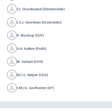
J.S. Voordewind (ChristenUnie)
L.G.J. Voortman (GroenLinks)
R. Bisschop (SGP)
A.H. Kuiken (PvdA)
M. Azmani (VVD)
M.C.G. Keijzer (CDA)
S.M.J.G. Gesthuizen (SP)