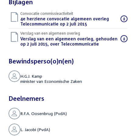
Bijlagen
Convocatie commissieactiviteit
Download
4e herziene convocatie algemeen overleg
bestand:
Telecommunicatie op 2 juli 2015
(PDF)
Verslag van een algemeen overleg
Download
Verslag van een algemeen overleg, gehouden
bestand:
op 2 juli 2015, over Telecommunicatie
(PDF)
Bewindsperso(o)n(en)
H.G.J. Kamp
minister van Economische Zaken
Deelnemers
R.F.A. Oosenbrug (PvdA)
L. Jacobi (PvdA)