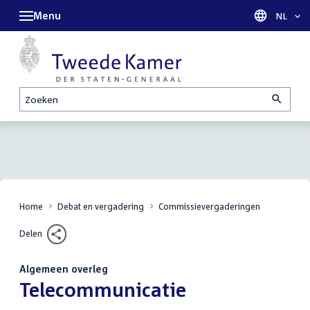
Menu
Taal sel
NL
Zoeken
Home
Debat en vergadering
Commissievergaderingen
Delen
Algemeen overleg
:
Telecommunicatie