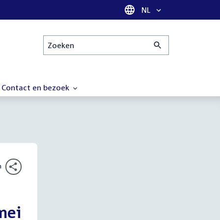
Taal selectie
NL
Zoeken
Contact en bezoek
n
mei