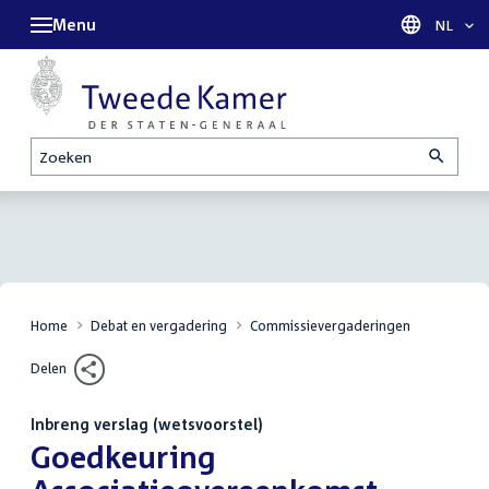
Menu
Taal sel
NL
Zoeken
Home
Debat en vergadering
Commissievergaderingen
Delen
Inbreng verslag (wetsvoorstel)
:
Goedkeuring