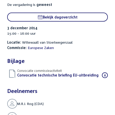
De vergadering is
geweest
Bekijk dagoverzicht
3 december 2014
15:00 - 16:00 uur
Locatie:
Wttewaall van Stoetwegenzaal
Commissie:
Europese Zaken
Bijlage
Convocatie commissieactiviteit
Download
Convocatie technische briefing EU-uitbreiding
(PDF)
bestand:
Deelnemers
M.R.J. Rog (CDA)