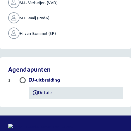
M.L. Verheijen (VVD)
M.E. Maij (PvdA)
H. van Bommel (SP)
Agendapunten
EU-uitbreiding
1
Details
-