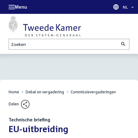
Menu
Taal sel
NL
Zoeken
Home
Debat en vergadering
Commissievergaderingen
Delen
Technische briefing
:
EU-uitbreiding