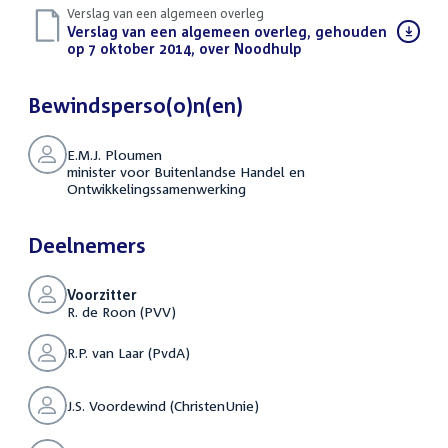
Verslag van een algemeen overleg
Download
Verslag van een algemeen overleg, gehouden
bestand:
op 7 oktober 2014, over Noodhulp
(PDF)
Bewindsperso(o)n(en)
E.M.J. Ploumen
minister voor Buitenlandse Handel en
Ontwikkelingssamenwerking
Deelnemers
Voorzitter
R. de Roon (PVV)
R.P. van Laar (PvdA)
J.S. Voordewind (ChristenUnie)