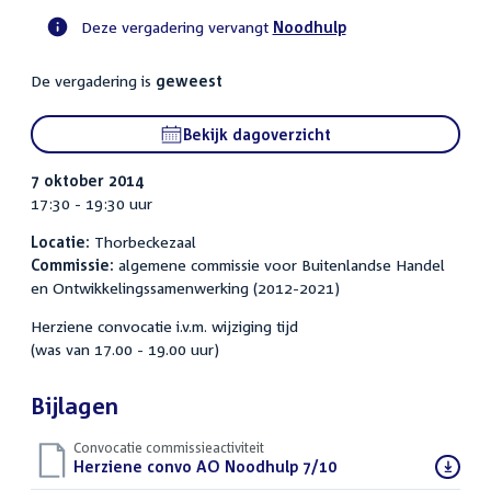
Deze vergadering vervangt
Noodhulp
Voortgangsstatus
De vergadering is
geweest
commissie
activiteit
Bekijk dagoverzicht
7 oktober 2014
17:30 - 19:30 uur
Locatie:
Thorbeckezaal
Commissie:
algemene commissie voor Buitenlandse Handel
en Ontwikkelingssamenwerking (2012-2021)
Herziene convocatie i.v.m. wijziging tijd
(was van 17.00 - 19.00 uur)
Bijlagen
Convocatie commissieactiviteit
Download
Herziene convo AO Noodhulp 7/10
(PDF)
bestand: