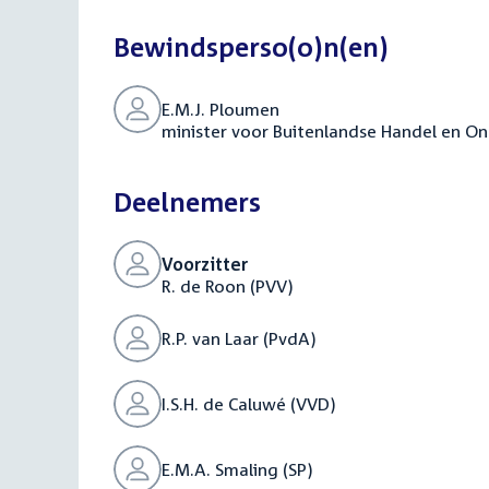
Bewindsperso(o)n(en)
E.M.J. Ploumen
minister voor Buitenlandse Handel en O
Deelnemers
Voorzitter
R. de Roon (PVV)
R.P. van Laar (PvdA)
I.S.H. de Caluwé (VVD)
E.M.A. Smaling (SP)