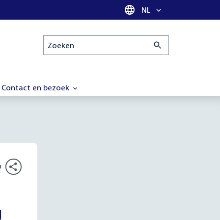
Taal selectie
NL
Zoeken
Contact en bezoek
n
g