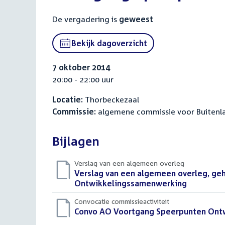
De vergadering is
geweest
Bekijk dagoverzicht
7 oktober 2014
20:00 - 22:00 uur
Locatie:
Thorbeckezaal
Commissie:
algemene commissie voor Buitenl
Bijlagen
Verslag van een algemeen overleg
Download
Verslag van een algemeen overleg, ge
bestand:
Ontwikkelingssamenwerking
(PDF)
Convocatie commissieactiviteit
Download
Convo AO Voortgang Speerpunten Ont
bestand: