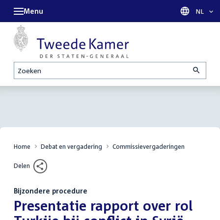
Menu
Taal sel
NL
Zoeken
Home
Debat en vergadering
Commissievergaderingen
Delen
Bijzondere procedure
:
Presentatie rapport over rol